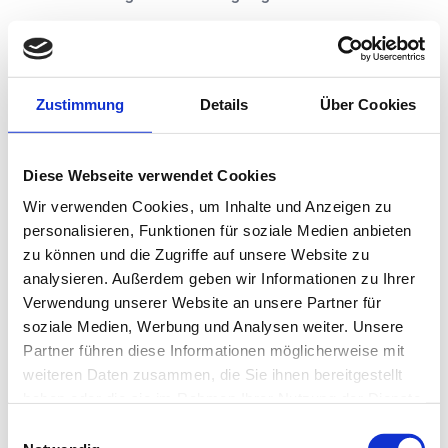
Sie haben jederzeit die Möglichkeit, die Löschung
oder Berichtigung bzw. Vervollständigung Ihrer
Daten zu verlangen, sofern keine gesetzlichen
Aufbewahrungspflichten oder ein gesetzlicher
Zustimmung
Details
Über Cookies
Erlaubnistatbestand entgegenstehen.
Bitte beachten Sie, dass die Ausübung Ihrer Rechte
Diese Webseite verwendet Cookies
unter Umständen im Konflikt mit vertraglichen
Vereinbarungen stehen und entsprechende
Wir verwenden Cookies, um Inhalte und Anzeigen zu
Auswirkungen auf die Vertragsdurchführung haben
personalisieren, Funktionen für soziale Medien anbieten
kann (z.B. vorzeitige Vertragsauflösung oder
zu können und die Zugriffe auf unsere Website zu
Kostenfolgen).
analysieren. Außerdem geben wir Informationen zu Ihrer
Verwendung unserer Website an unsere Partner für
soziale Medien, Werbung und Analysen weiter. Unsere
Einschränkung der Verarbeitung
Partner führen diese Informationen möglicherweise mit
Sie haben ausserdem das Recht, eine Einschränkung
weiteren Daten zusammen, die Sie ihnen bereitgestellt
der Bearbeitung zu verlangen, wenn Sie die
haben oder die sie im Rahmen Ihrer Nutzung der Dienste
Richtigkeit dieser Daten bestreiten, die Verarbeitung
gesammelt haben.
Einwilligungsauswahl
unrechtmässig ist, die Daten nicht länger benötigt